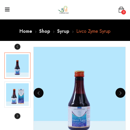
0
Home
Shop
Syrup
Livco Zyme Syrup