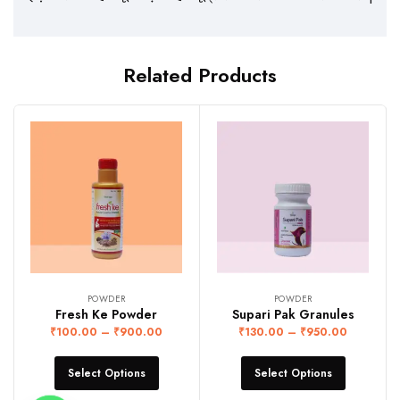
Related Products
POWDER
POWDER
Fresh Ke Powder
Supari Pak Granules
₹
100.00
–
₹
900.00
₹
130.00
–
₹
950.00
Select Options
Select Options