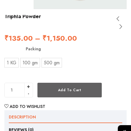
Triphla Powder
₹
135.00
–
₹
1,150.00
Packing
1 KG
100 gm
500 gm
Add To Cart
ADD TO WISHLIST
DESCRIPTION
→
REVIEWS (0)